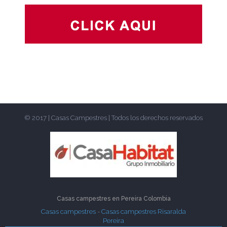
© 2017 | Casas Campestres | Todos los derechos reservados
Casas campestres en
Pereira
Colombia
Casas campestres
-
Casas campestres Risaralda
Pereira