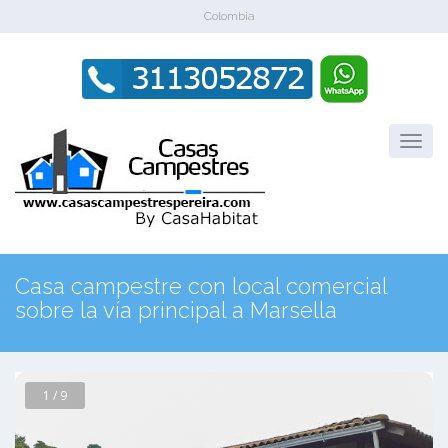
Colombia
Casa campestre con local comercial
sobre la vía principal a Marsella
1 / 9