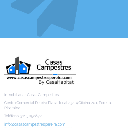
Inmobiliarias Casas Campestres
Centro Comercial Pereira Plaza, local 232-4 Oficina 201, Pereira,
Risaralda
Teléfono: 311 3052872
info@casascampestrespereira.com