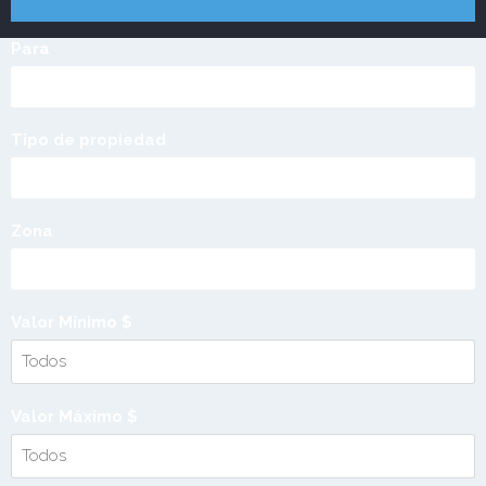
Pereira - Risaralda
Jardin de los colibries Cerritos
Búsqueda Rápida
Para
Tipo de propiedad
Zona
Valor Mínimo $
Valor Máximo $