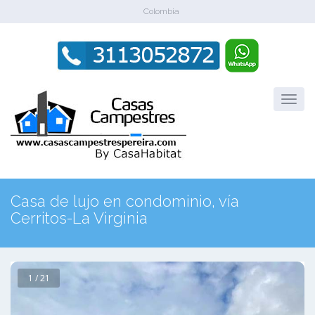
Colombia
Casa de lujo en condominio, vía
Cerritos-La Virginia
1 / 21