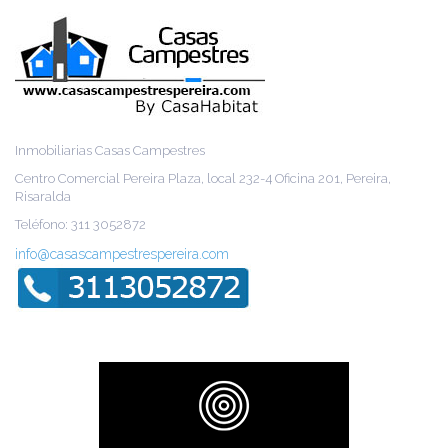
Inmobiliarias Casas Campestres
Centro Comercial Pereira Plaza, local 232-4 Oficina 201, Pereira,
Risaralda
Teléfono: 311 3052872
info@casascampestrespereira.com