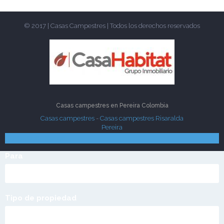
© 2017 | Casas Campestres | Todos los derechos reservados
Casas campestres en
Pereira
Colombia
Casas campestres
-
Casas campestres Risaralda
Pereira
Pereira - Risaralda
Jardin de los colibries Cerritos
Búsqueda Rápida
Para
Tipo de propiedad