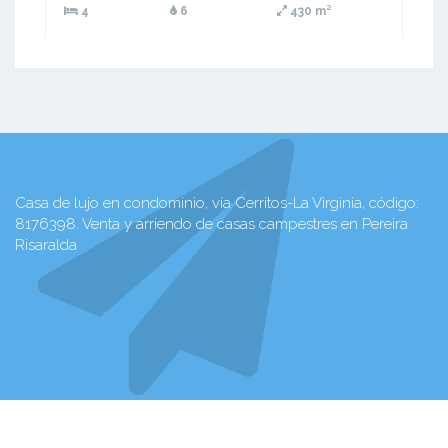
4
6
430 m²
Casa de lujo en condominio, vía Cerritos-La Virginia, código:
8176398. Venta y arriendo de casas campestres en Pereira
Risaralda